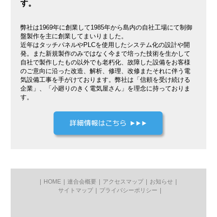
す。
弊社は1969年に創業して1985年から島内の自社工場にて制御
盤製作を主に創業してまいりました。
近年はタッチパネルやPLCを使用したシステム化の設計や開
発。また新規製作のみではなく今まで培った技術を生かして
自社で製作したもの以外でも老朽化、故障した設備をお客様
のご意向に沿った改造、解析、修理、改修またそれに伴う電
気設備工事を手がけております。弊社は「信頼を受け続ける
企業」、「小廻りのきく電気屋さん」を理念に持っておりま
す。
|
HOME
|
連合会概要
|
アクセスマップ
|
お知らせ
|
サイトマップ
|
プライバシーポリシー
|