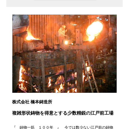
株式会社 橋本鋳造所
複雑形状鋳物を得意とする少数精鋭の江戸前工場
『 鋳物一筋 １００年 』 今では数少ない江戸前の鋳物