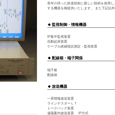
長年の培った鉄道技術に新しい技術を使用し
する機器を御提供いたします。 また下記以
監視制御・情報機器
IP集中監視装置
自動起床装置
ケーブル絶縁抵抗測定・監視装置
配線箱・端子関係
端子板
配線箱
放送機器
一斉情報放送装置
ラインテスターＬＴ
トークバック装置
遠隔案内放送装置 IP方式