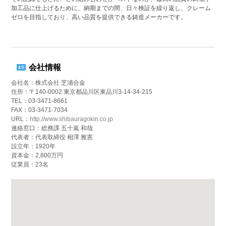
加工品に仕上げるために、納期までの間、日々検証を繰り返し、クレーム
ゼロを目指しており、高い品質を提供できる鋳造メーカーです。
会社情報
会社名：株式会社 芝浦合金
住所：〒140-0002 東京都品川区東品川3-14-34-215
TEL：03-3471-8661
FAX：03-3471-7034
URL：
http://www.shibauragokin.co.jp
連絡窓口：総務課 五十嵐 和哉
代表者：代表取締役 相澤 雅憲
設立年：1920年
資本金：2,800万円
従業員：23名