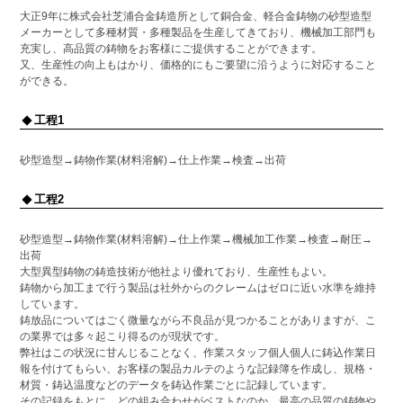
大正9年に株式会社芝浦合金鋳造所として銅合金、軽合金鋳物の砂型造型
メーカーとして多種材質・多種製品を生産してきており、機械加工部門も
充実し、高品質の鋳物をお客様にご提供することができます。
又、生産性の向上もはかり、価格的にもご要望に沿うように対応すること
ができる。
工程1
砂型造型→鋳物作業(材料溶解)→仕上作業→検査→出荷
工程2
砂型造型→鋳物作業(材料溶解)→仕上作業→機械加工作業→検査→耐圧→
出荷
大型異型鋳物の鋳造技術が他社より優れており、生産性もよい。
鋳物から加工まで行う製品は社外からのクレームはゼロに近い水準を維持
しています。
鋳放品についてはごく微量ながら不良品が見つかることがありますが、こ
の業界では多々起こり得るのが現状です。
弊社はこの状況に甘んじることなく、作業スタッフ個人個人に鋳込作業日
報を付けてもらい、お客様の製品カルテのような記録簿を作成し、規格・
材質・鋳込温度などのデータを鋳込作業ごとに記録しています。
その記録をもとに、どの組み合わせがベストなのか、最高の品質の鋳物や