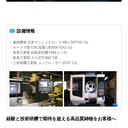
設備情報
・森精機製 立形マニシングセンタ MILLTAP700
1台
・オークマ製 CNC旋盤 LB3000-EX2
1台
・新東工業製 自動造型機 FBM-1
一式
・新東工業製 ガス式可傾炉
3基
・三井精機工業製 コンプレッサー ZU37
2台
経験と技術研鑽で期待を超える高品質鋳物をお客様へ