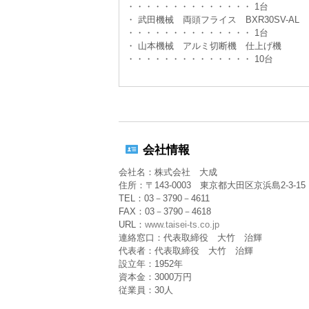
・・・・・・・・・・・・・・
1台
・ 武田機械 両頭フライス BXR30SV-AL
・・・・・・・・・・・・・・
1台
・ 山本機械 アルミ切断機 仕上げ機
・・・・・・・・・・・・・・
10台
会社情報
会社名：株式会社 大成
住所：〒143-0003 東京都大田区京浜島2-3-15
TEL：03－3790－4611
FAX：03－3790－4618
URL：
www.taisei-ts.co.jp
連絡窓口：代表取締役 大竹 治輝
代表者：代表取締役 大竹 治輝
設立年：1952年
資本金：3000万円
従業員：30人