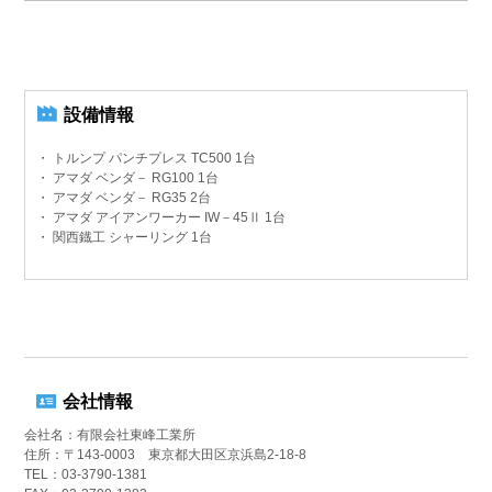
設備情報
・ トルンプ パンチプレス TC500
1台
・ アマダ ベンダ－ RG100
1台
・ アマダ ベンダ－ RG35
2台
・ アマダ アイアンワーカー IW－45Ⅱ
1台
・ 関西鐡工 シャーリング
1台
会社情報
会社名：有限会社東峰工業所
住所：〒143-0003 東京都大田区京浜島2-18-8
TEL：03-3790-1381